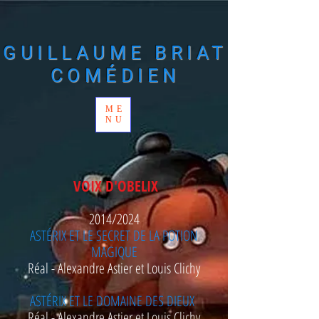
​GUILLAUME BRIAT
COMÉDIEN
ME
NU
VOIX D'OBELIX
2014/2024
ASTÉRIX ET LE SECRET DE LA POTION
MAGIQUE
Réal - Alexandre Astier et Louis Clichy
ASTÉRIX ET LE DOMAINE DES DIEUX
Réal - Alexandre Astier et Louis Clichy