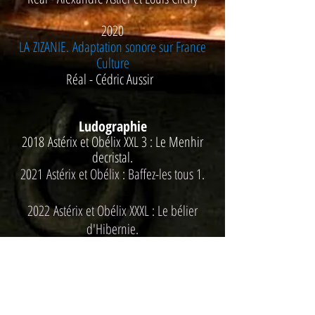
2020
LA
ZIZANIE.
Adaptation sonore sur France
Culture
Réal - Cédric Aussir
Ludographie
2018
Astérix et Obélix XXL 3 : Le Menhir
decristal.
2021
Astérix et Obélix : Baffez-les tous 1.
2022
Astérix et Obélix XXXL : Le bélier
d'Hibernie.
2023
Astérix et Obélix
: Baffez-les tous
2.
Collection livre audio :
AudioLib