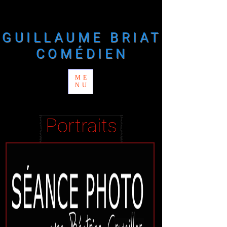
​GUILLAUME BRIAT
COMÉDIEN
ME
NU
Portraits