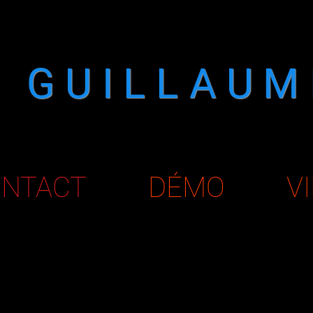
​GUILLAU
NTACT
DÉMO
V