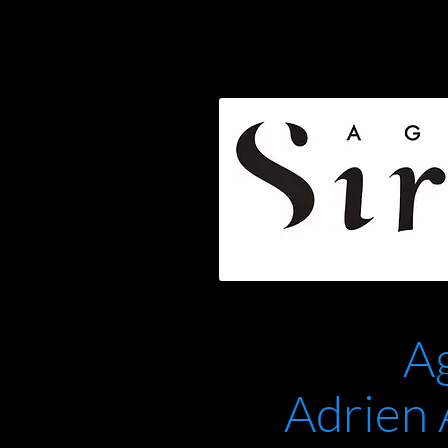
A
Adrien