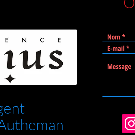
O
gent
 Autheman